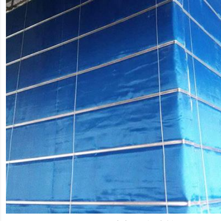
肯德基门
铝艺门.围栏