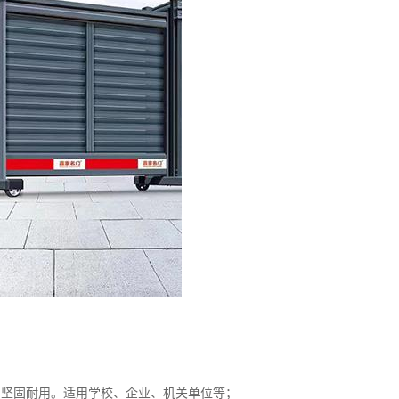
，坚固耐用。适用学校、企业、机关单位等；