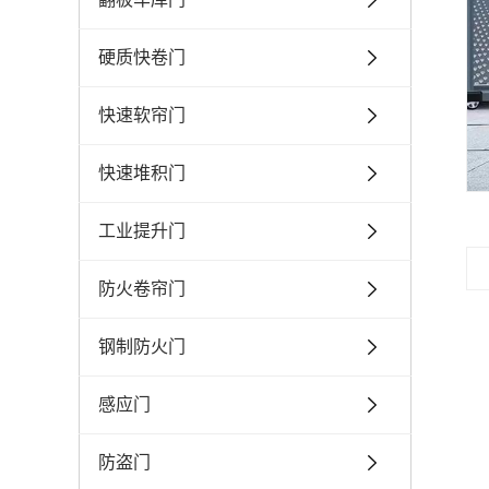
硬质快卷门
快速软帘门
快速堆积门
工业提升门
防火卷帘门
钢制防火门
感应门
防盗门