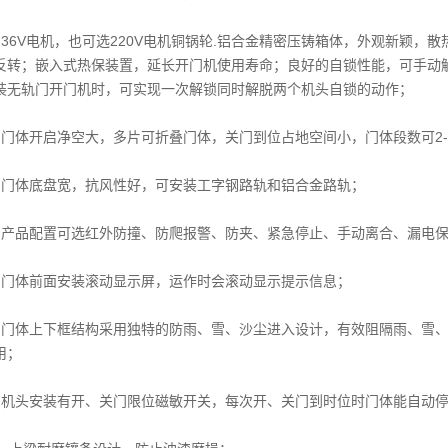
、36V电机，也可选220V电机铜锅轮.铝合金精密压铸箱体，外观新颖
反转；嵌入式热保装置，延长开门机使用寿命；良好的自锁性能，可手动解
装无轨门开门机时，可实现一次解锁同时解脱两个机头自锁的动作；
、门体开启净空大，多片可折叠门体，关门到位占地空间小，门体段数可2
、门体底盘宽，抗风性好，可安装工字钢路轨和铝合金路轨；
、产品配置可选红外防撞、防爬报警、防夹、紧急停止、手动离合、漏电
、门体前面安装滚动显示屏，运作时会滚动显示提示信息；
、门体上下框结构采用独特的防雨、雪、沙尘进入设计，有效阻隔雨、雪
用；
、机头安装有开、关门限位磁敏开关，每次开、关门到时位时门体能自动