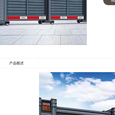
快速堆积门
工业提升门
防火卷帘门
钢制防火门
产品概述
感应门
防盗门
伸缩门