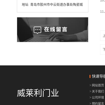
1
地址: 青岛市胶州市中云街道办事处陶瓷城
1
快速导
> 网站首页
威莱利门业
> 关于我们
> 公司环境
> 预约留言