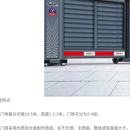
肯德基门
艺门.围栏
能特点：
、门体最长可做19.5米，高度1.2-2米，门体可分为2-4段；
、门排采用优质铝合金制作而成，永不生锈、无焊接、整体造型美观大方