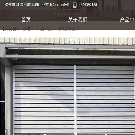
欢迎来到 青岛威莱利门业有限公司 官网！
13963921881
首页
关于我们
产品中
当前位置：
首页
>
产品中心
>
硬质快卷门
工业卷帘门
公司环境
联系我们
出口集装箱卷帘
翻板车库门
快速软帘门