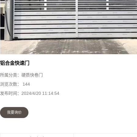
快速堆积门
工业提升门
防火卷帘门
钢制防火门
铝合金快速门
所属分类：
硬质快卷门
感应门
浏览次数：
144
发布时间：
2024/4/20 11:14:54
防盗门
我要询价
伸缩门