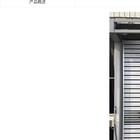
产品概述
肯德基门
铝艺门.围栏