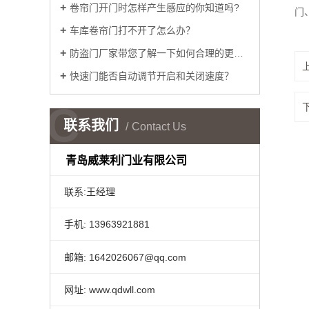
卷帘门开门时怎样产生感应的你知道吗?
门
车库卷帘门打不开了怎么办？
防盗门厂家带您了解一下如何合理的更换门锁把手
快速门能否自动调节开启和关闭速度？
C
联系我们
Contact Us
青岛威莱利门业有限公司
联系:王经理
手机: 13963921881
邮箱: 1642026067@qq.com
网址: www.qdwll.com