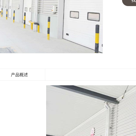
快速堆积门
工业提升门
防火卷帘门
钢制防火门
产品概述
感应门
防盗门
伸缩门