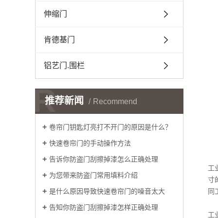
伸缩门
铝
肯德基门
铝艺门.围栏
R
推荐新闻
Recommend
卷帘门钥匙灯亮打不开门的原因是什么？
快速卷帘门的手动操作方法
告诉你防盗门刮擦掉漆怎么正确处理
工
为您带来防盗门常用填料介绍
寸
是什么原因导致快速卷帘门的噪音太大
同
告知你防盗门刮擦掉漆怎样正确处理
工