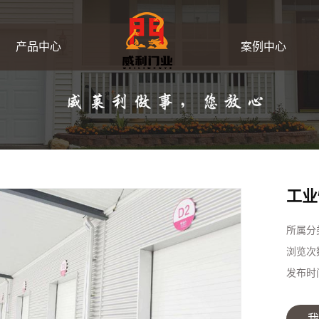
产品中心
案例中心
工业卷帘门
客户案例
集装箱卷帘门
翻板车库门
工业
硬质快卷门
所属分
浏览次
快速软帘门
发布时
我