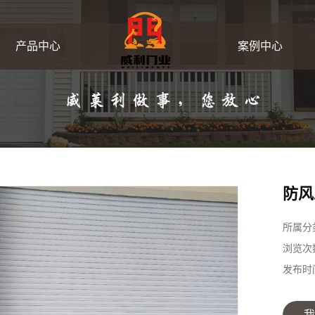
产品中心
案例中心
工业卷帘门
客户案例
集装箱卷帘门
翻板车库门
防风
硬质快卷门
所属分
浏览次
快速软帘门
发布时
我