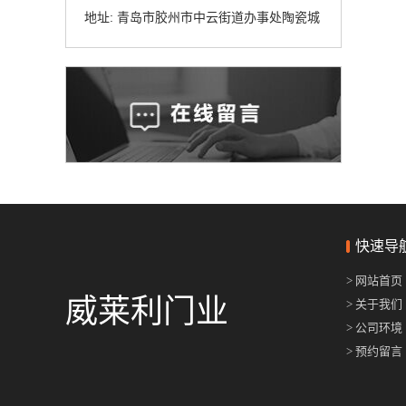
地址: 青岛市胶州市中云街道办事处陶瓷城
快速导
> 网站首页
威莱利门业
> 关于我们
> 公司环境
> 预约留言