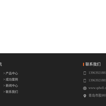
航
联系我们
1396392188
> 产品中心
> 成功案例
1396392188
> 新闻中心
www.qdwll.
> 联系我们
青岛市胶州