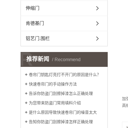
伸缩门
铝
肯德基门
铝艺门.围栏
R
推荐新闻
Recommend
卷帘门钥匙灯亮打不开门的原因是什么？
快速卷帘门的手动操作方法
告诉你防盗门刮擦掉漆怎么正确处理
加
为您带来防盗门常用填料介绍
高
是什么原因导致快速卷帘门的噪音太大
告知你防盗门刮擦掉漆怎样正确处理