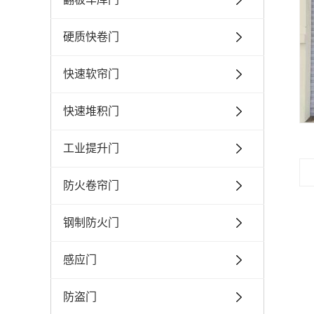
硬质快卷门
快速软帘门
快速堆积门
工业提升门
防火卷帘门
钢制防火门
感应门
防盗门