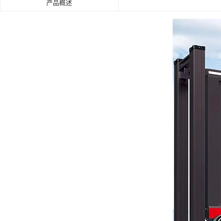
产品概述
肯德基门
铝艺门.围栏