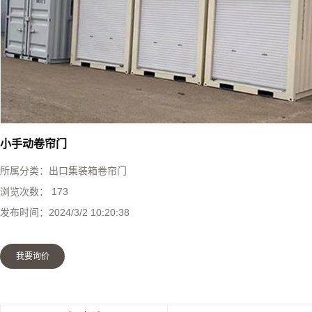
快速堆积门
工业提升门
防火卷帘门
钢制防火门
小手动卷帘门
所属分类：
出口集装箱卷帘门
感应门
浏览次数：
173
发布时间：
2024/3/2 10:20:38
防盗门
我要询价
伸缩门