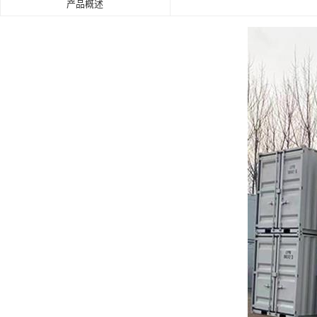
产品概述
肯德基门
铝艺门.围栏