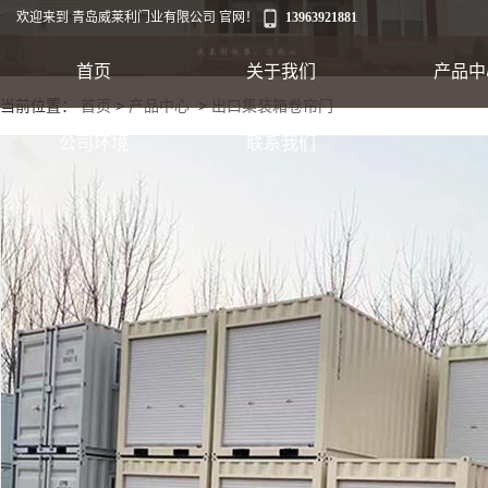
欢迎来到 青岛威莱利门业有限公司 官网！
13963921881
首页
关于我们
产品中
当前位置：
首页
>
产品中心
>
出口集装箱卷帘门
工业卷帘门
公司环境
联系我们
出口集装箱卷帘
翻板车库门
快速软帘门