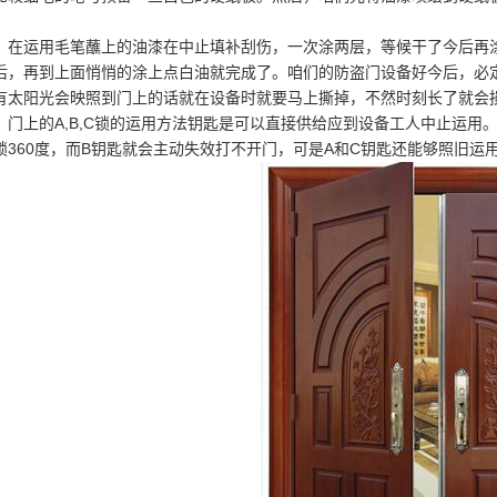
快速堆积门
。
运用毛笔蘸上的油漆在中止填补刮伤，一次涂两层，等候干了今后再涂
后，再到上面悄悄的涂上点白油就完成了。咱们的防盗门设备好今后，必
工业提升门
有太阳光会映照到门上的话就在设备时就要马上撕掉，不然时刻长了就会
上的A,B,C锁的运用方法钥匙是可以直接供给应到设备工人中止运用
防火卷帘门
锁360度，而B钥匙就会主动失效打不开门，可是A和C钥匙还能够照旧运
钢制防火门
感应门
防盗门
伸缩门