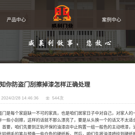
产品中心
案例中心
工业卷帘门
客户案例
集装箱卷帘门
翻板车库门
知你防盗门刮擦掉漆怎样正确处理
硬质快卷门
2024/2/28 14:46:36
544次
盗门是每个家庭缺一不可的家具，也是咱们居家日子中对自己，对家人的
快速软帘门
许一些小刮擦，这样的话就不那么漂亮了，要是从头换一个的话又不太适
要，咱们先要到正轨环保的油漆店中止购置一组一般色的主动喷漆，油
比较细毛的笔与预备一些白色的硬纸板。然后，咱们先将油漆喷绘到硬纸