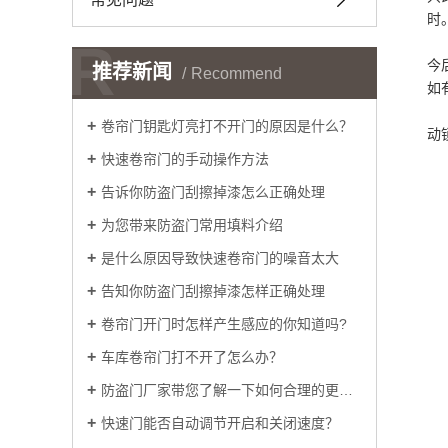
时
R
在
今
推荐新闻
Recommend
如
门
卷帘门钥匙灯亮打不开门的原因是什么？
动
快速卷帘门的手动操作方法
告诉你防盗门刮擦掉漆怎么正确处理
为您带来防盗门常用填料介绍
是什么原因导致快速卷帘门的噪音太大
告知你防盗门刮擦掉漆怎样正确处理
卷帘门开门时怎样产生感应的你知道吗?
车库卷帘门打不开了怎么办？
防盗门厂家带您了解一下如何合理的更换门锁把手
快速门能否自动调节开启和关闭速度？