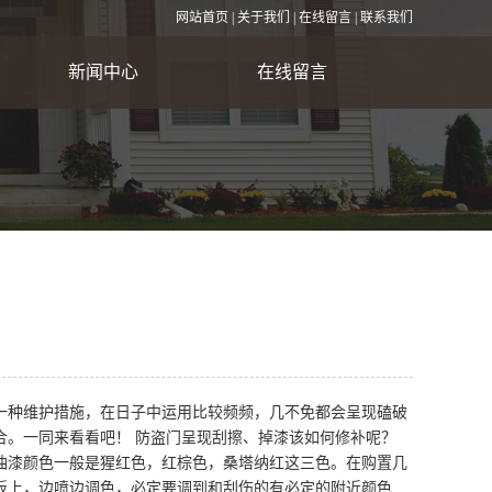
网站首页
|
关于我们
|
在线留言
|
联系我们
新闻中心
在线留言
公司新闻
行业资讯
常见问题
一种维护措施，在日子中运用比较频频，几不免都会呈现磕破
合。一同来看看吧！ 防盗门呈现刮擦、掉漆该如何修补呢？
漆颜色一般是猩红色，红棕色，桑塔纳红这三色。在购置几
板上，边喷边调色，必定要调到和刮伤的有必定的附近颜色