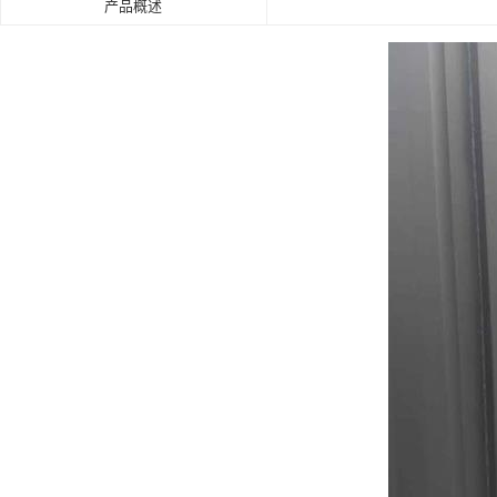
产品概述
肯德基门
铝艺门.围栏