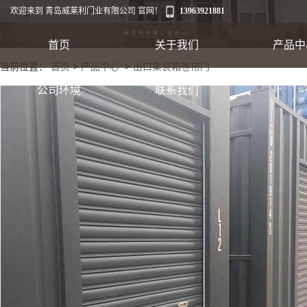
欢迎来到 青岛威莱利门业有限公司 官网！
13963921881
首页
关于我们
产品中
当前位置：
首页
>
产品中心
>
出口集装箱卷帘门
工业卷帘门
公司环境
联系我们
出口集装箱卷帘
翻板车库门
快速软帘门