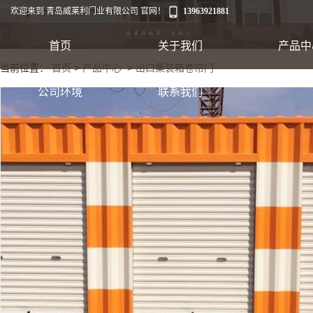
欢迎来到 青岛威莱利门业有限公司 官网！
13963921881
首页
关于我们
产品中
当前位置：
首页
>
产品中心
>
出口集装箱卷帘门
工业卷帘门
公司环境
联系我们
出口集装箱卷帘
翻板车库门
快速软帘门