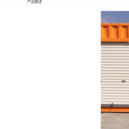
产品概述
肯德基门
铝艺门.围栏