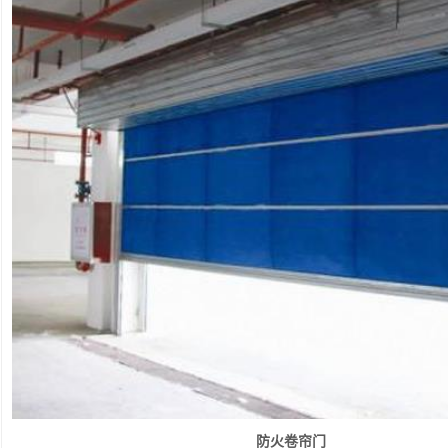
防火卷帘门