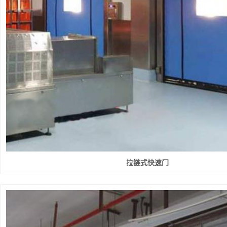
肯德基门
铝艺门.围栏
拉链式快速门